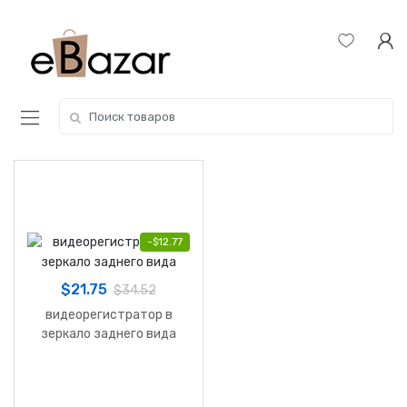
Skip
Skip
to
to
navigation
content
Search
for:
-
$
12.77
$
21.75
$
34.52
видеорегистратор в
зеркало заднего вида