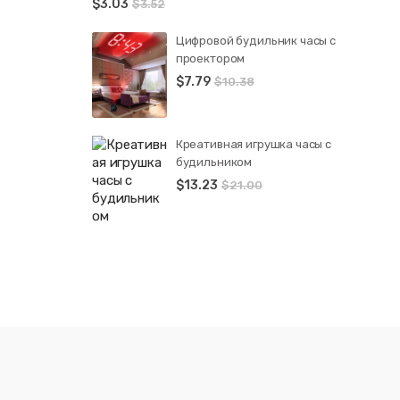
$
3.03
$
3.52
Цифровой будильник часы с
проектором
$
7.79
$
10.38
Креативная игрушка часы c
будильником
$
13.23
$
21.00