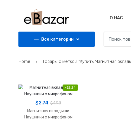
Skip
Skip
to
to
navigation
content
О НАС
Search
Все категории
for:
Home
Товары с меткой “Купить Магнитная вклад
-
$
2.24
$
2.74
$
4.98
Магнитная вкладыши
Наушники с микрофоном