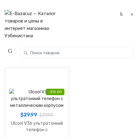
Skip
Skip
to
to
navigation
content
Search
for:
-
$
10.00
$
29.99
$
39.99
Ulcool V36 ультратонкий
телефон с
металлическим корпусом