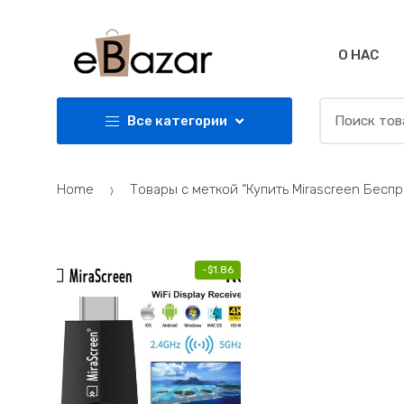
Skip
Skip
to
to
navigation
content
О НАС
Search
Все категории
for:
Home
Товары с меткой “Купить Mirascreen Бесп
-
$
1.86