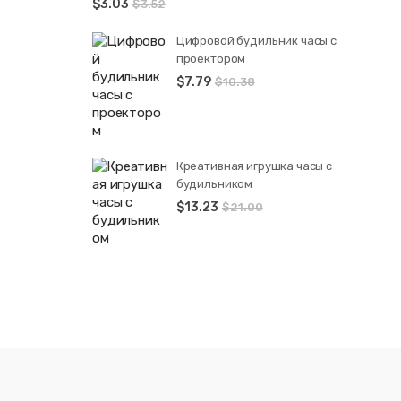
$
3.03
$
3.52
Цифровой будильник часы с
проектором
$
7.79
$
10.38
Креативная игрушка часы c
будильником
$
13.23
$
21.00