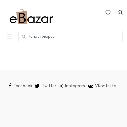
Skip
Skip
to
to
navigation
content
Search
for:
Facebook
Twitter
Instagram
VKontakte