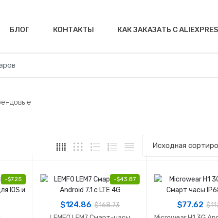
БЛОГ
КОНТАКТЫ
КАК ЗАКАЗАТЬ С ALIEXPRE
рендовые
-
$
7.25
-
$
43.87
$
124.86
$
77.62
$
168.73
$
11
2
LEMFO LEM7 Смарт-часы
Microwear H1 3G An