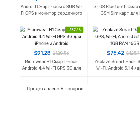
Android Смарт часы с 8GB WI-
GT08 Bluetooth Смарт
FI GPS и монитор сердечного
GSM Sim карт для I
ритма
Android
-
$
37.28
$
91.28
$
75.42
$
128.56
$
125.
Microwear H1 Смарт-часы
Zeblaze Smart Часы 3
Android 4.4 WI-FI GPS 3G для
WI-FI, Android 5.1 4 я
iPhone и Android
RAM 16GB
Представлено 6 товаров