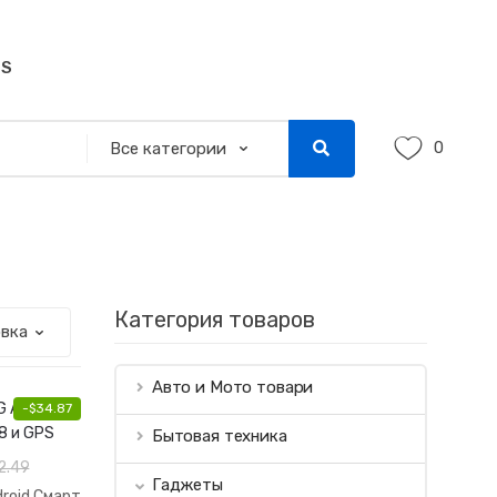
SS
0
Категория товаров
Авто и Мото товари
-
$
34.87
Бытовая техника
2.49
Гаджеты
droid Смарт