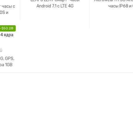
Android 7.1 с LTE 4G
часы IP68 и
 часы с
OS и
-
$
50.28
70
G, GPS,
дра 1GB