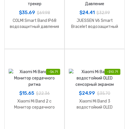
$
35.69
$
24.41
$
69.98
$
32.99
COLMI Smart Band IP68
JUESSEN V6 Smart
водозащитный давления
Bracelet водозащитный
трекер
Давление
-
$
6.71
-
$
10.71
$
15.65
$
24.99
$
22.36
$
35.70
Xiaomi Mi Band 2 c
Xiaomi Mi Band 3
Монитор сердечного
водостойкий OLED
ритма
сенсорный экраном