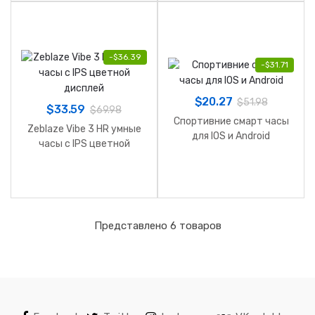
-
$
36.39
-
$
31.71
$
20.27
$
51.98
$
33.59
$
69.98
Спортивние смарт часы
Zeblaze Vibe 3 HR умные
для IOS и Android
часы c IPS цветной
дисплей
Представлено 6 товаров