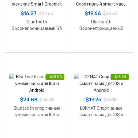
$
16.27
$
19.66
$
22.60
$
33.32
Bluetooth
Bluetooth
Водонепроницаемый S3
Водонепроницаемый
женские Smart Bracelet
Спортивный smart часы
-
$
23.90
-
$
13.94
$
24.88
$
19.25
$
48.78
$
33.19
Bluetooth спортивные
LOKMAT Спортивные
умные часы для IOS и
Смарт часы для IOS и
Android
Android