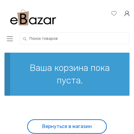
Skip
Skip
to
to
navigation
content
Search
for:
Ваша корзина пока
пуста.
Вернуться в магазин