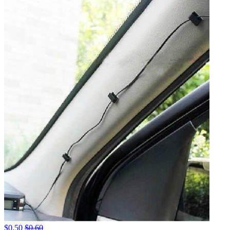
$
0.50
$
0.60