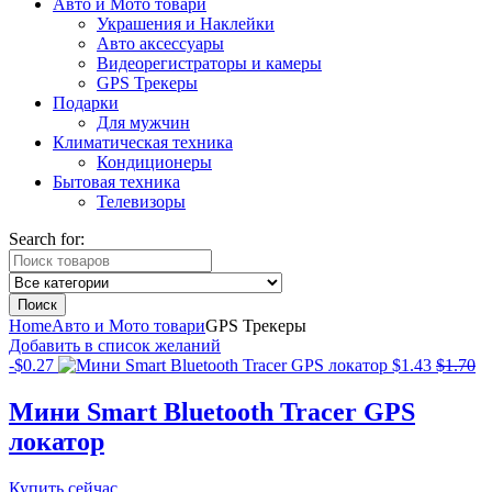
Авто и Мото товари
Украшения и Наклейки
Авто аксессуары
Видеорегистраторы и камеры
GPS Трекеры
Подарки
Для мужчин
Климатическая техника
Кондиционеры
Бытовая техника
Телевизоры
Search for:
Поиск
Home
Авто и Мото товари
GPS Трекеры
Добавить в список желаний
-
$
0.27
$
1.43
$
1.70
Мини Smart Bluetooth Tracer GPS
локатор
Купить сейчас