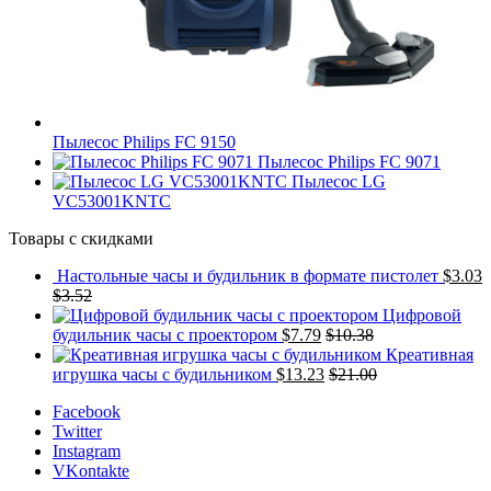
Пылесос Philips FC 9150
Пылесос Philips FC 9071
Пылесос LG
VC53001KNTC
Товары с скидками
Настольные часы и будильник в формате пистолет
$
3.03
$
3.52
Цифровой
будильник часы с проектором
$
7.79
$
10.38
Креативная
игрушка часы c будильником
$
13.23
$
21.00
Facebook
Twitter
Instagram
VKontakte