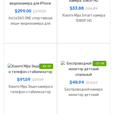
$
33.88
$
36.89
$
299.00
$
319.00
Xiaomi Mijia Smart камера
Insta360 ONE спортивная
1080P HD
экшн-видеокамера для
iPhone
-
$
3.68
-
$
8.40
$
91.59
$
99.99
$
48.94
$
52.62
Xiaomi Mijia Экшн камера и
Беспроводной камера
телефон стабилизатор
монитор детский
спальный