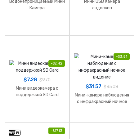
Водонепроницаемый Мини
Мини USB Камера
Камера
эндоскоп
-
$
3.51
-
$
2.42
$
7.28
$
9.70
$
31.57
$
35.08
Мини видеокамера с
поддержкой SD Card
Мини-камера наблюдения
с инфракрасный ночное
видение
-
$
17.13