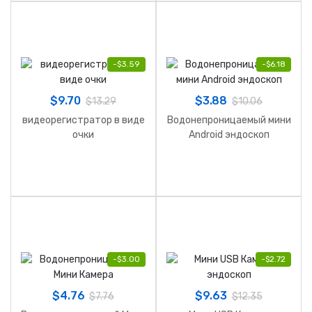
-
$
3.59
-
$
6.18
$
9.70
$
3.88
$
13.29
$
10.06
видеорегистратор в виде
Водонепроницаемый мини
очки
Android эндоскоп
-
$
3.00
-
$
2.72
$
4.76
$
9.63
$
7.76
$
12.35