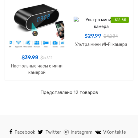
-
$
12.85
$
29.99
$
42.84
Ультра мини WI-FI камера
$
39.98
$
57.11
Настольные часы с мини
камерой
Представлено 12 товаров
Facebook
Twitter
Instagram
VKontakte