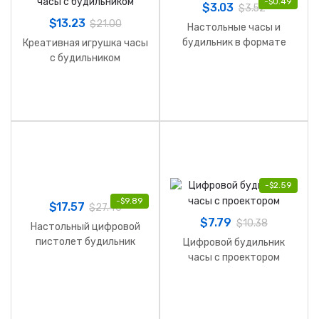
-
$
0.49
$
3.03
$
3.52
$
13.23
$
21.00
Настольные часы и
будильник в формате
Креативная игрушка часы
пистолет
c будильником
-
$
2.59
-
$
9.89
$
17.57
$
27.46
$
7.79
$
10.38
Настольный цифровой
пистолет будильник
Цифровой будильник
часы с проектором