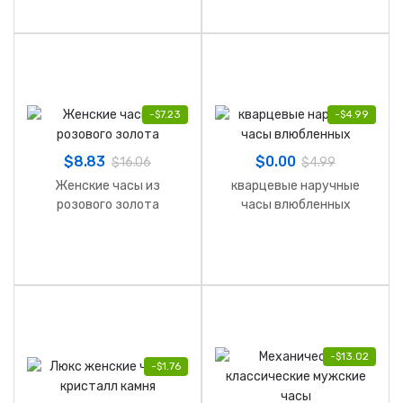
-
$
7.23
-
$
4.99
$
8.83
$
0.00
$
16.06
$
4.99
Женские часы из
кварцевые наручные
розового золота
часы влюбленных
-
$
13.02
-
$
1.76