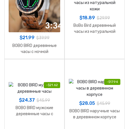
$
18.89
$
29.99
BoBo Bird деревянный
часы из натуральной
$
21.99
кожи
$
39.99
BOBO BIRD деревянные
часы с ночной
подсветкой
-
$
17.94
-
$
21.62
$
24.37
$
45.99
$
28.05
$
45.99
BOBO BIRD мужские
BOBO BIRD наручные часы
деревянные часы с
в деревянном корпусе
отображением дня
недели и даты