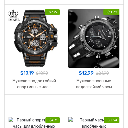
-
$
9.79
-
$
11.99
$
10.19
$
12.99
$
19.98
$
24.98
Мужские водостойкий
Мужские военные
спортивные часы
водостойкий часы
-
$
4.71
-
$
0.34