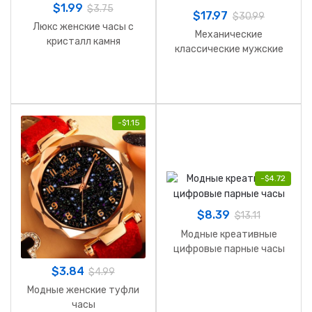
$
1.99
$
3.75
$
17.97
$
30.99
Люкс женские часы с
Механические
кристалл камня
классические мужские
часы
-
$
1.15
-
$
4.72
$
8.39
$
13.11
Модные креативные
цифровые парные часы
$
3.84
$
4.99
Модные женские туфли
часы