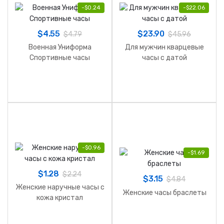
-
$
0.24
-
$
22.06
$
4.55
$
23.90
$
4.79
$
45.96
Военная Униформа
Для мужчин кварцевые
Спортивные часы
часы с датой
-
$
0.96
-
$
1.69
$
1.28
$
2.24
$
3.15
$
4.84
Женские наручные часы с
Женские часы браслеты
кожа кристал