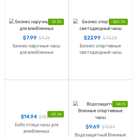
-
$
1.30
-
$
20.39
$
7.99
$
22.99
$
9.29
$
43.38
Бизнес наручные часы
Бизнес спортивные
для влюбленных
светодиодный часы
-
$
4.15
-
$
3.06
$
14.94
$
18.00
Бобо птица часы для
$
9.69
$
13.84
влюбленных
Водозащитный Военные