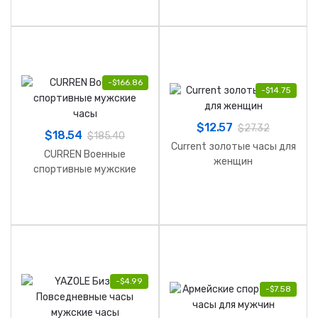
-
$
166.86
-
$
14.75
$
12.57
$
27.32
$
18.54
$
185.40
Current золотые часы для
CURREN Военные
женщин
спортивные мужские
часы
-
$
4.99
-
$
7.58