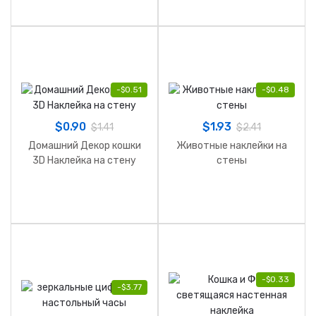
-
$
0.51
-
$
0.48
$
0.90
$
1.93
$
1.41
$
2.41
Домашний Декор кошки
Животные наклейки на
3D Наклейка на стену
стены
-
$
0.33
-
$
3.77