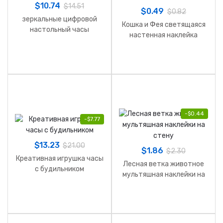
$
10.74
$
14.51
$
0.49
$
0.82
зеркальные цифровой
Кошка и Фея светящаяся
настольный часы
настенная наклейка
-
$
0.44
-
$
7.77
$
13.23
$
21.00
$
1.86
$
2.30
Креативная игрушка часы
Лесная ветка животное
c будильником
мультяшная наклейки на
стену