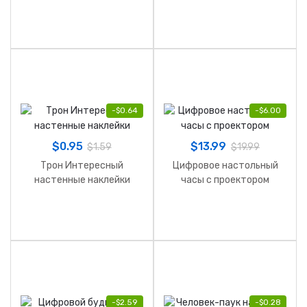
-
$
0.64
-
$
6.00
$
0.95
$
13.99
$
1.59
$
19.99
Трон Интересный
Цифровое настольный
настенные наклейки
часы с проектором
-
$
2.59
-
$
0.28