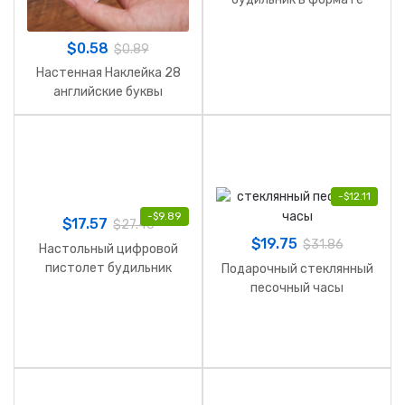
пистолет
$
0.58
$
0.89
Настенная Наклейка 28
английские буквы
-
$
12.11
-
$
9.89
$
17.57
$
27.46
$
19.75
$
31.86
Настольный цифровой
пистолет будильник
Подарочный стеклянный
песочный часы