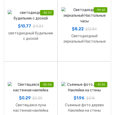
-
$
4.62
-
$
0.57
$
10.77
$
11.34
$
8.22
$
12.84
светодиодный будильник
Светодиодный
с доской
зеркальный Настольные
часы
-
$
0.06
-
$
1.20
$
0.29
$
1.96
$
0.35
$
3.16
Светящаяся луна
Съемные фото дерево
настенная наклейка
Наклейки на стены