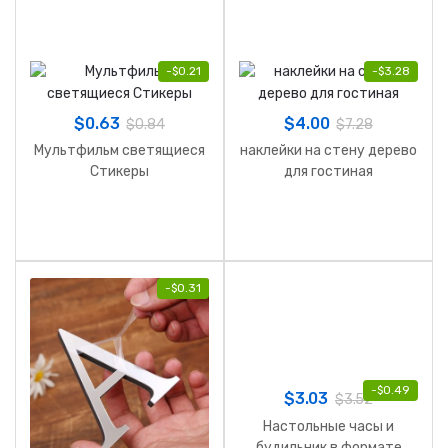
-
$
0.21
-
$
3.28
$
0.63
$
4.00
$
0.84
$
7.28
Мультфильм светящиеся
наклейки на стену дерево
Стикеры
для гостиная
-
$
0.31
-
$
0.49
$
3.03
$
3.52
Настольные часы и
будильник в формате