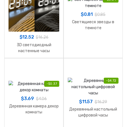
$
0.81
$
0.85
Cветящиеся звезды в
темноте
$
12.52
$
16.26
3D светодиодный
настенные часы
-
$
4.72
-
$
0.37
$
3.69
$
4.06
$
11.57
$
16.29
Деревянная камера декор
Деревянный настольный
комнаты
цифровой часы