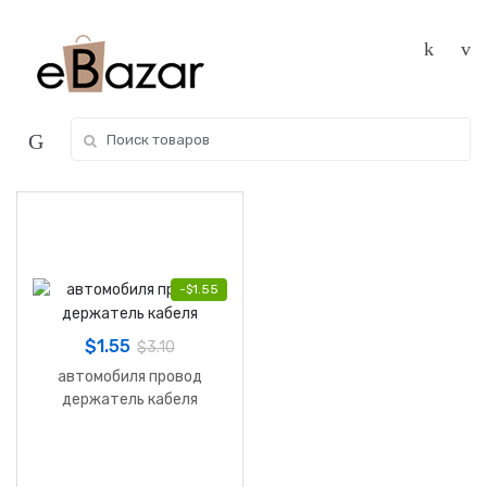
Skip
Skip
to
to
navigation
content
Search
for:
-
$
1.55
$
1.55
$
3.10
автомобиля провод
держатель кабеля