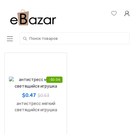
Skip
Skip
to
to
navigation
content
Search
for:
-
$
0.06
$
0.47
$
0.53
антистресс мягкий
светящийся игрушка