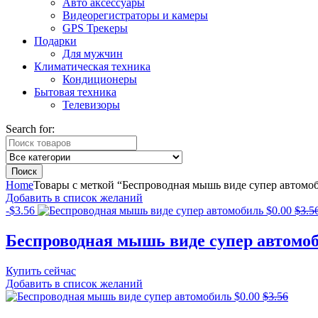
Авто аксессуары
Видеорегистраторы и камеры
GPS Трекеры
Подарки
Для мужчин
Климатическая техника
Кондиционеры
Бытовая техника
Телевизоры
Search for:
Поиск
Home
Товары с меткой “Беспроводная мышь виде супер автомо
Добавить в список желаний
-
$
3.56
$
0.00
$
3.5
Беспроводная мышь виде супер автомо
Купить сейчас
Добавить в список желаний
$
0.00
$
3.56