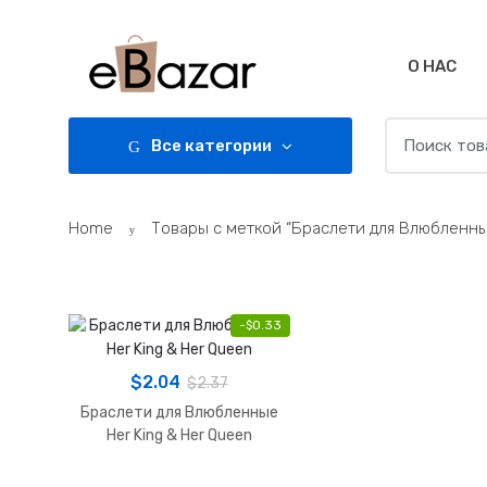
Skip
Skip
to
to
navigation
content
О НАС
Search
Все категории
for:
Home
Товары с меткой “Браслети для Влюбленные
-
$
0.33
$
2.04
$
2.37
Браслети для Влюбленные
Her King & Her Queen