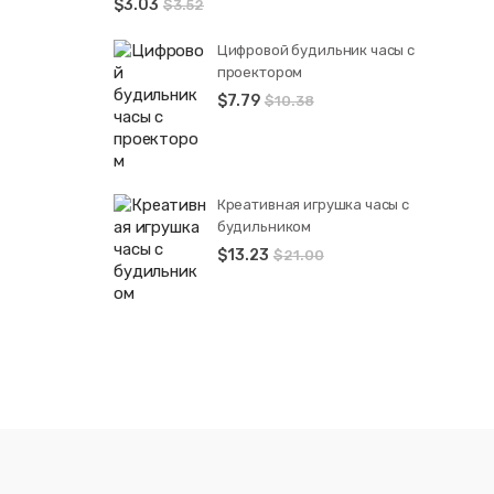
$
3.03
$
3.52
Цифровой будильник часы с
проектором
$
7.79
$
10.38
Креативная игрушка часы c
будильником
$
13.23
$
21.00