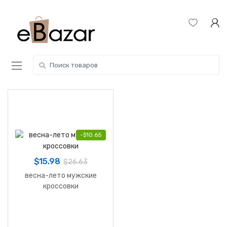
Skip
Skip
to
to
navigation
content
Search
for:
-
$
10.65
$
15.98
$
26.63
весна-лето мужские
кроссовки