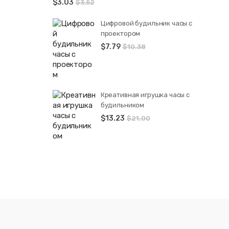
$
3.03
$
3.52
Цифровой будильник часы с
проектором
$
7.79
$
10.38
Креативная игрушка часы c
будильником
$
13.23
$
21.00