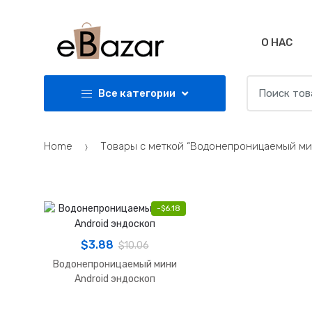
Skip
Skip
to
to
navigation
content
О НАС
Search
Все категории
for:
Home
Товары с меткой “Водонепроницаемый мин
-
$
6.18
$
3.88
$
10.06
Водонепроницаемый мини
Android эндоскоп