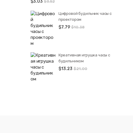
$
3.03
$
3.52
Цифровой будильник часы с
проектором
$
7.79
$
10.38
Креативная игрушка часы c
будильником
$
13.23
$
21.00