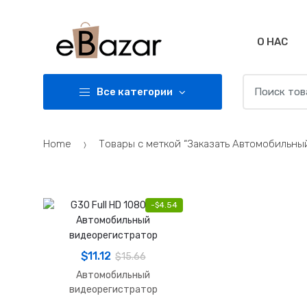
Skip
Skip
to
to
navigation
content
О НАС
Search
Все категории
for:
Home
Товары с меткой “Заказать Автомобильны
-
$
4.54
$
11.12
$
15.66
Автомобильный
видеорегистратор