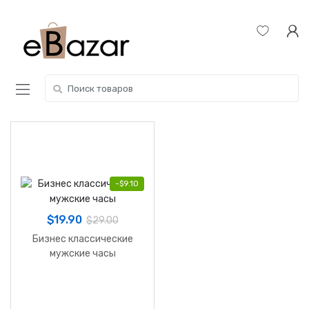
Skip
Skip
to
to
navigation
content
Search
for:
-
$
9.10
$
19.90
$
29.00
Бизнес классические
мужские часы