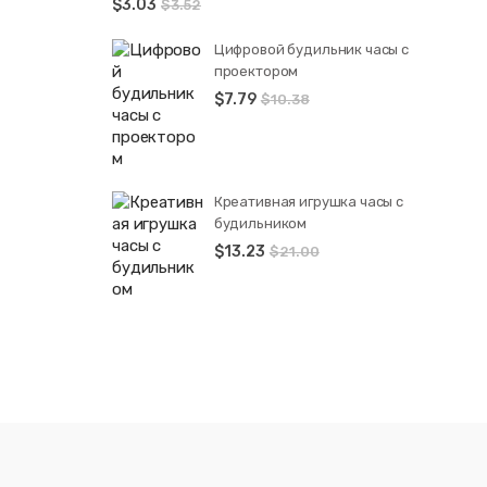
$
3.03
$
3.52
Цифровой будильник часы с
проектором
$
7.79
$
10.38
Креативная игрушка часы c
будильником
$
13.23
$
21.00