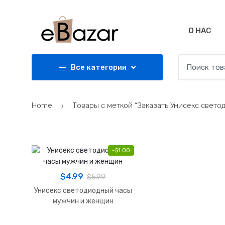
Skip
Skip
to
to
navigation
content
О НАС
Search
Все категории
for:
Home
Товары с меткой “Заказать Унисекс свето
-
$
1.00
$
4.99
$
5.99
Унисекс светодиодный часы
мужчин и женщин