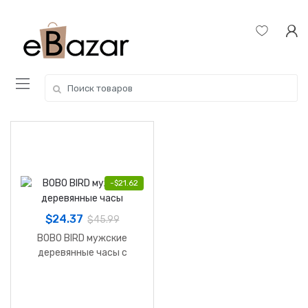
Skip
Skip
to
to
navigation
content
Search
for:
-
$
21.62
$
24.37
$
45.99
BOBO BIRD мужские
деревянные часы с
отображением дня
недели и даты