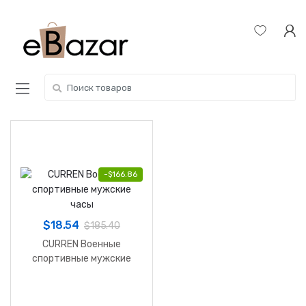
Skip
Skip
to
to
navigation
content
Search
for:
-
$
166.86
$
18.54
$
185.40
CURREN Военные
спортивные мужские
часы