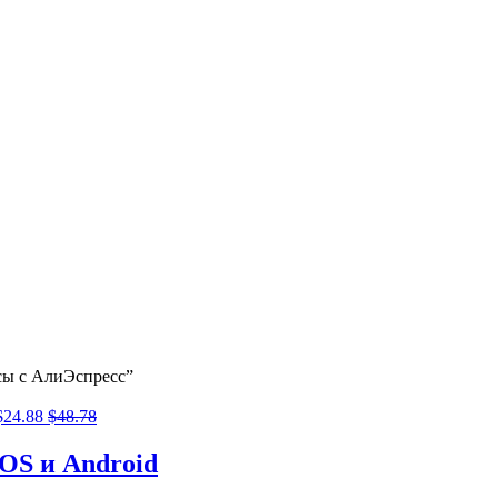
асы с АлиЭспресс”
$
24.88
$
48.78
OS и Android