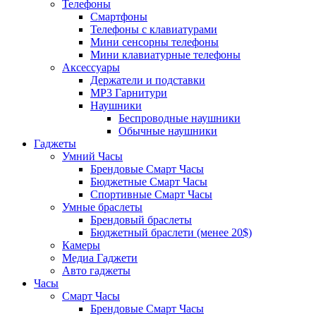
Телефоны
Смартфоны
Телефоны с клавиатурами
Мини сенсорны телефоны
Мини клавиатурные телефоны
Аксессуары
Держатели и подставки
MP3 Гарнитури
Наушники
Беспроводные наушники
Обычные наушники
Гаджеты
Умний Часы
Брендовые Смарт Часы
Бюджетные Смарт Часы
Спортивные Смарт Часы
Умные браслеты
Брендовый браслеты
Бюджетный браслети (менее 20$)
Камеры
Медиа Гаджети
Авто гаджеты
Часы
Смарт Часы
Брендовые Смарт Часы