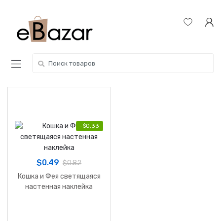
Skip
Skip
to
to
navigation
content
Search
for:
-
$
0.33
$
0.49
$
0.82
Кошка и Фея светящаяся
настенная наклейка