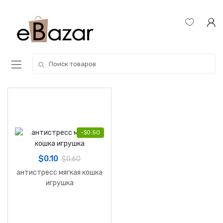
Skip
Skip
to
to
navigation
content
Search
for:
-
$
0.50
$
0.10
$
0.60
антистресс мягкая кошка
игрушка