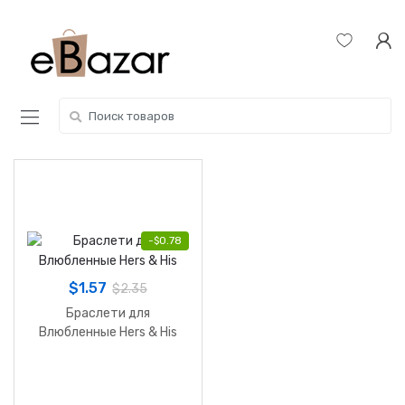
Skip
Skip
to
to
navigation
content
Search
for:
-
$
0.78
$
1.57
$
2.35
Браслети для
Влюбленные Hers & His