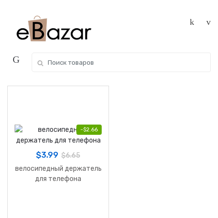
Skip
Skip
to
to
navigation
content
Search
for:
-
$
2.66
$
3.99
$
6.65
велосипедный держатель
для телефона