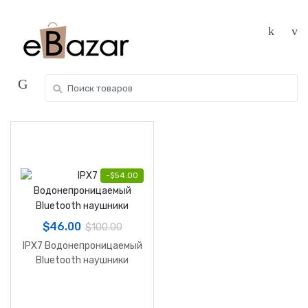
Skip
Skip
to
to
navigation
content
Search
for:
-
$
54.00
$
46.00
$
100.00
IPX7 Водонепроницаемый
Bluetooth наушники