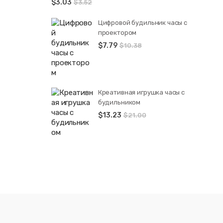
$
3.03
$
3.52
Цифровой будильник часы с
проектором
$
7.79
$
10.38
Креативная игрушка часы c
будильником
$
13.23
$
21.00