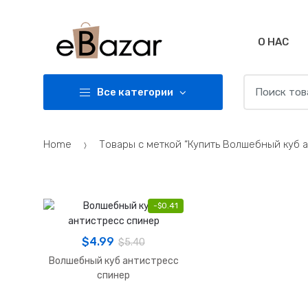
Skip
Skip
to
to
navigation
content
О НАС
Search
Все категории
for:
Home
Товары с меткой “Купить Волшебный куб а
-
$
0.41
$
4.99
$
5.40
Волшебный куб антистресс
спинер