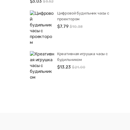
$
3.03
$
3.52
Цифровой будильник часы с
проектором
$
7.79
$
10.38
Креативная игрушка часы c
будильником
$
13.23
$
21.00