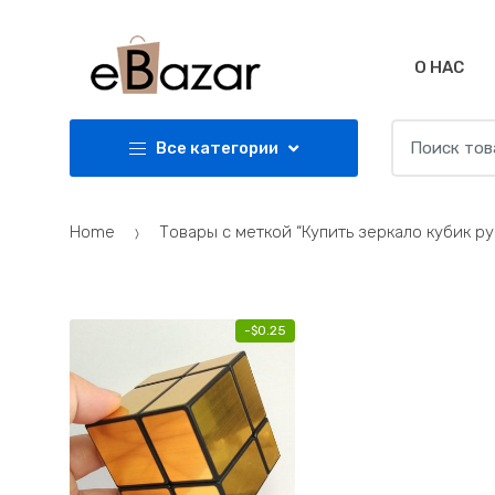
Skip
Skip
to
to
navigation
content
О НАС
Search
Все категории
for:
Home
Товары с меткой “Купить зеркало кубик ру
-
$
0.25