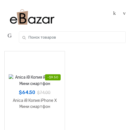
Skip
Skip
to
to
navigation
content
Search
for:
-
$
9.50
$
64.50
$
74.00
Anica i8 Копия iPhone X
Мини смартфон