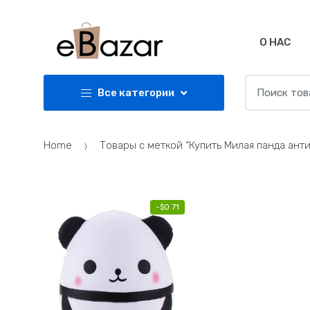
Skip
Skip
to
to
navigation
content
О НАС
Search
Все категории
for:
Home
Товары с меткой “Купить Милая панда ант
-
$
0.71