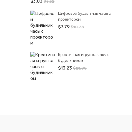
$
3.03
$
3.52
Цифровой будильник часы с
проектором
$
7.79
$
10.38
Креативная игрушка часы c
будильником
$
13.23
$
21.00