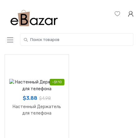
Skip
Skip
to
to
navigation
content
Search
for:
-
$
1.10
$
3.88
$
4.98
Настенный Держатель
для телефона