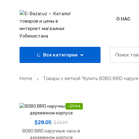
Skip
Skip
to
to
navigation
content
О НАС
Search
Все категории
for:
Home
Товары с меткой “Купить BOBO BIRD наруч
-
$
17.94
$
28.05
$
45.99
BOBO BIRD наручные часы в
деревянном корпусе