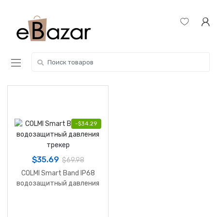
Skip
Skip
to
to
navigation
content
Search
for:
-
$
34.29
$
35.69
$
69.98
COLMI Smart Band IP68
водозащитный давления
трекер