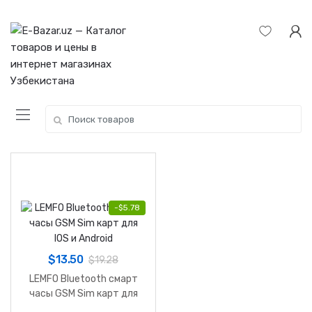
Skip
Skip
to
to
navigation
content
Search
for:
-
$
5.78
$
13.50
$
19.28
LEMFO Bluetooth смарт
часы GSM Sim карт для
IOS и Android