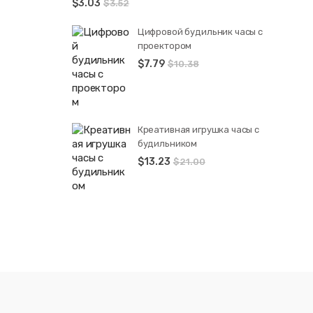
$
3.03
$
3.52
Цифровой будильник часы с
проектором
$
7.79
$
10.38
Креативная игрушка часы c
будильником
$
13.23
$
21.00