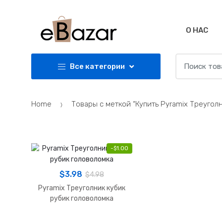
Skip
Skip
to
to
navigation
content
О НАС
Search
Все категории
for:
Home
Товары с меткой “Купить Pyramix Треугол
-
$
1.00
$
3.98
$
4.98
Pyramix Треуголник кубик
рубик головоломка