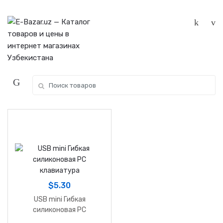
Skip
Skip
to
to
navigation
content
Search
for:
$
5.30
USB mini Гибкая
силиконовая PC
клавиатура