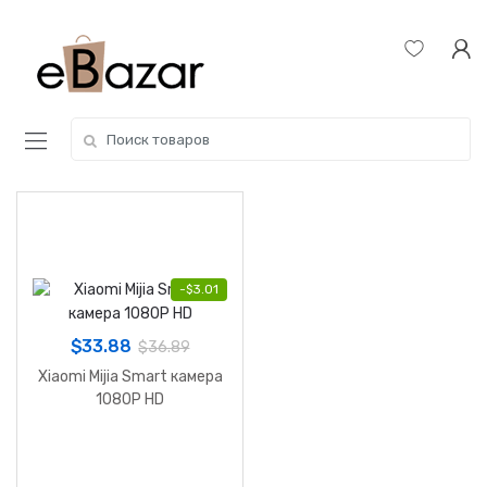
Skip
Skip
to
to
navigation
content
Search
for:
-
$
3.01
$
33.88
$
36.89
Xiaomi Mijia Smart камера
1080P HD