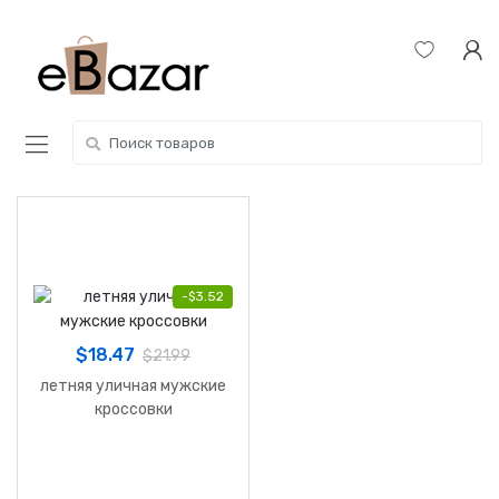
Skip
Skip
to
to
navigation
content
Search
for:
-
$
3.52
$
18.47
$
21.99
летняя уличная мужские
кроссовки