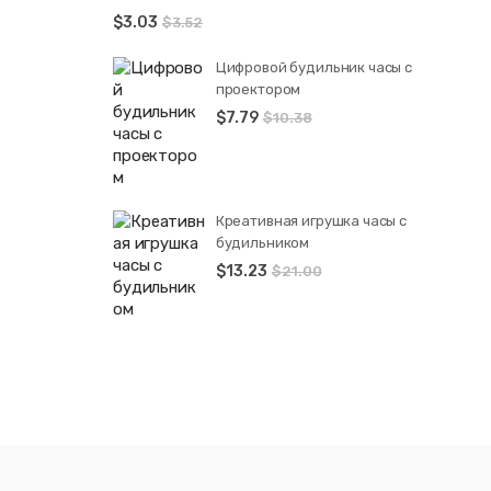
$
3.03
$
3.52
Цифровой будильник часы с
проектором
$
7.79
$
10.38
Креативная игрушка часы c
будильником
$
13.23
$
21.00