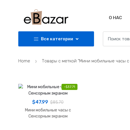
Skip
Skip
to
to
navigation
content
О НАС
Search
Все категории
for:
Home
Товары с меткой “Мини мобильные часы 
-
$
37.71
$
47.99
$
85.70
Мини мобильные часы с
Сенсорным экраном