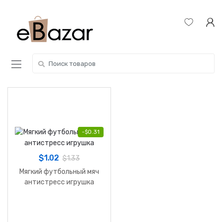
Skip
Skip
to
to
navigation
content
Search
for:
-
$
0.31
$
1.02
$
1.33
Мягкий футбольный мяч
антистресс игрушка