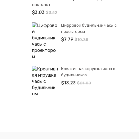
пистолет
$
3.03
$
3.52
Цифровой будильник часы с
проектором
$
7.79
$
10.38
Креативная игрушка часы c
будильником
$
13.23
$
21.00