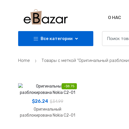
Skip
Skip
to
to
navigation
content
О НАС
Search
Все категории
for:
Home
Товары с меткой “Оригинальный разблокир
-
$
8.75
$
26.24
$
34.99
Оригинальный
разблокирована Nokia C2-01