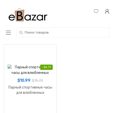
Skip
Skip
to
to
navigation
content
Search
for:
-
$
4.71
$
10.99
$
15.70
Парный спортивные часы
для влюбленных