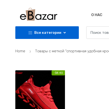
Skip
Skip
to
to
navigation
content
О НАС
Search
Все категории
for:
Home
Товары с меткой “спортивная удобная кро
-
$
8.40