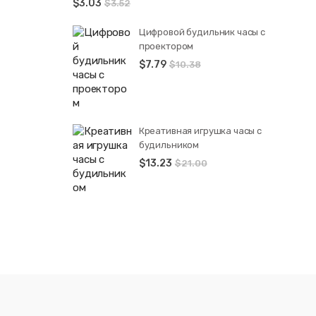
$
3.03
$
3.52
Цифровой будильник часы с
проектором
$
7.79
$
10.38
Креативная игрушка часы c
будильником
$
13.23
$
21.00