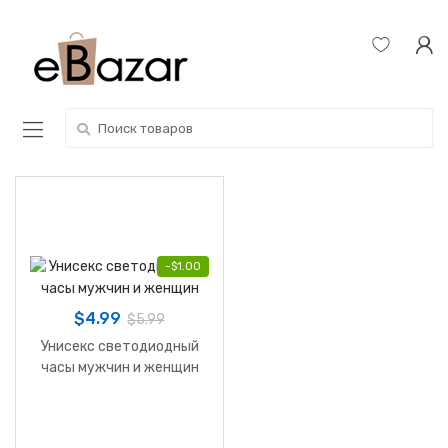
Skip
Skip
to
to
navigation
content
Search
for:
-
$
1.00
$
4.99
$
5.99
Унисекс светодиодный
часы мужчин и женщин